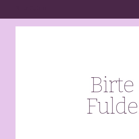
BirteFulde
Birte
Fulde