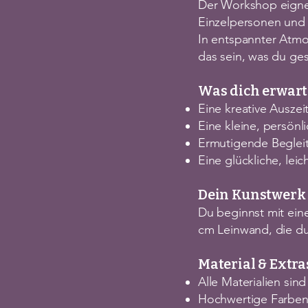
Der Workshop eignet
Einzelpersonen und a
In entspannter Atmo
das sein, was du ges
Was dich erwart
Eine kreative Auszei
Eine kleine, persön
Ermutigende Beglei
Eine glückliche, leic
Dein Kunstwerk
Du beginnst mit ein
cm Leinwand, die d
Material & Extra
Alle Materialien sind
Hochwertige Farbe