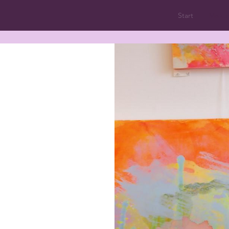
Start
Malku