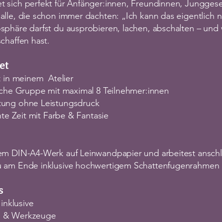
 sich perfekt für Anfänger:innen, Freundinnen, Junggese
lle, die schon immer dachten: „Ich kann das eigentlich n
sphäre darfst du ausprobieren, lachen, abschalten – und 
chaffen hast.
et
t in meinem Atelier
liche Gruppe mit maximal 8 Teilnehmer:innen
tung ohne Leistungsdruck
hte Zeit mit Farbe & Fantasie
em DIN-A4-Werk auf Leinwandpapier und arbeitest anschl
u am Ende inklusive hochwertigem Schattenfugenrahmen 
s
 inklusive
n & Werkzeuge