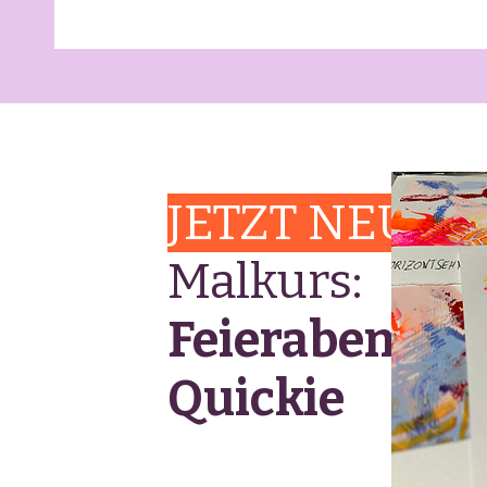
JETZT NEU
Malkurs:
Feierabend-
Quickie