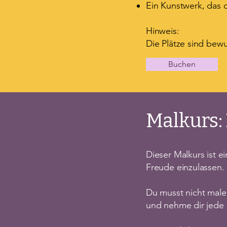
Ein Kunstwerk, das d
Hinweis:
Die Plätze sind bew
Buchen
Malkurs:
Dieser Malkurs ist e
Freude einzulassen.
Du musst nicht malen
und nehme dir jede 