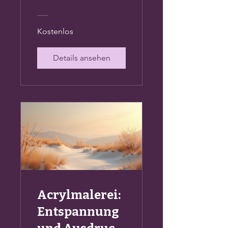
r Weg zur
Heilung
Kostenlos
Details ansehen
Acrylmalerei:
Entspannung